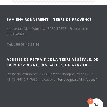
SAM ENVIRONNEMENT – TERRE DE PROVENCE
44 avenue Max Dormoy. 13530 TRETS · France siren
803434968.
Tél. : 06 03 46 31 14
ADRESSE DE RETRAIT DE LA TERRE VÉGÉTALE, DE
LA POUZZOLANE, DES GALETS, DU GRAVIER…
Route de Pourrières D23 Quartier Triomphe Point GPS :
43.481441,5.717680 Indications :
terrevegetale13.fr/acces/
0