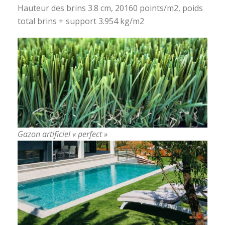
Hauteur des brins 3.8 cm, 20160 points/m2, poids
total brins + support 3.954 kg/m2
Gazon artificiel « perfect »